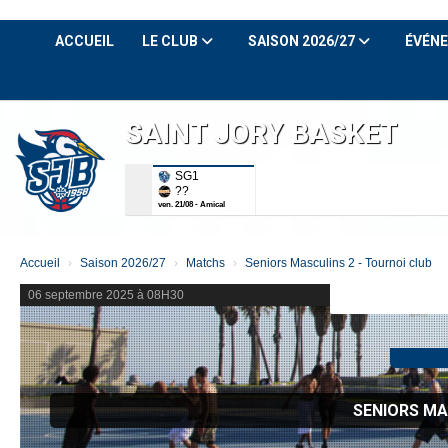
Panneau de gestion des cookies
ACCUEIL
LE CLUB
SAISON 2026/27
ÉVÉN
SAINT JORY BASKET
SG1
??
ven. 21/08 - Amical
Accueil
Saison 2026/27
Matchs
Seniors Masculins 2 - Tournoi club
06 septembre 2025 à 08H30
SENIORS MA