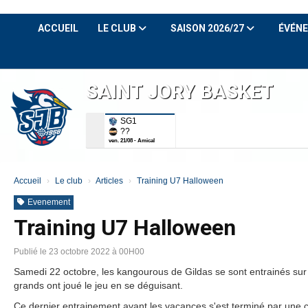
Panneau de gestion des cookies
ACCUEIL
LE CLUB
SAISON 2026/27
ÉVÉN
SAINT JORY BASKET
SG1
??
ven. 21/08 - Amical
Accueil
Le club
Articles
Training U7 Halloween
Evenement
Training U7 Halloween
Publié le 23 octobre 2022 à 00H00
Samedi 22 octobre, les kangourous de Gildas se sont entrainés sur 
grands ont joué le jeu en se déguisant.
Ce dernier entrainement avant les vacances s'est terminé par une co