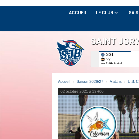
Panneau de gestion des cookies
ACCUEIL
LE CLUB
SAIS
SAINT JOR
SG1
??
ven. 21/08 - Amical
Accueil
Saison 2026/27
Matchs
U.S. 
02 octobre 2021 à 13H00