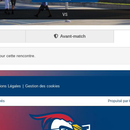
VS
Avant-match
our cette rencontre.
ions Légales
Gestion des cookies
vés
Propulsé par