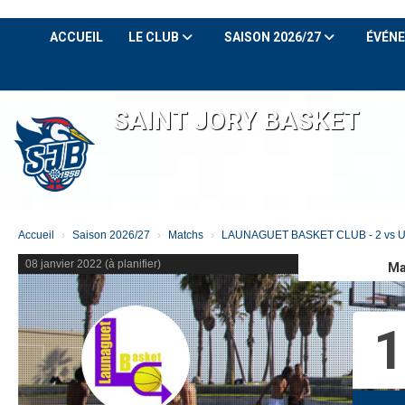
Panneau de gestion des cookies
ACCUEIL
LE CLUB
SAISON 2026/27
ÉVÉN
SAINT JORY BASKET
Accueil
Saison 2026/27
Matchs
LAUNAGUET BASKET CLUB - 2 vs U1
08 janvier 2022 (à planifier)
Ma
1