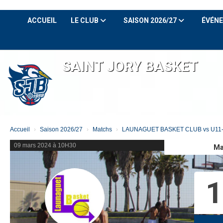
Panneau de gestion des cookies
ACCUEIL
LE CLUB
SAISON 2026/27
ÉVÉN
SAINT JORY BASKET
Accueil
Saison 2026/27
Matchs
LAUNAGUET BASKET CLUB vs U11-1
09 mars 2024 à 10H30
Ma
1